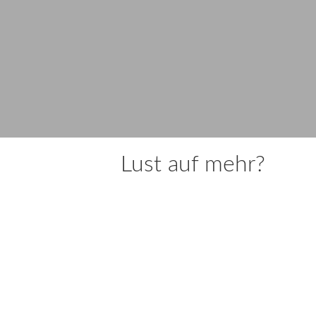
tagelangem Dauerregen endlich einmal
wieder Licht und Schatten in die kleine...
Lust auf mehr?