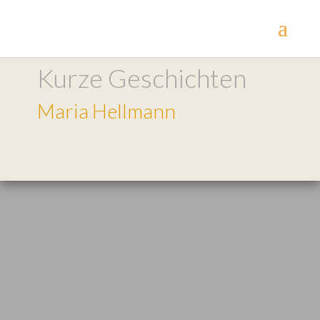
Kurze Geschichten
Maria Hellmann
Florian war ein Arsch und Kobe hat
einen richtig schönen.Florian hatte eine