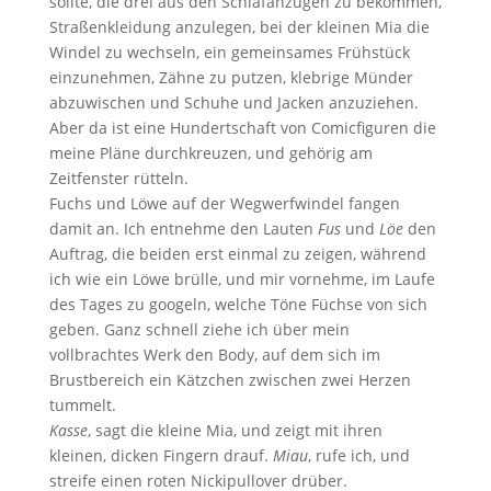
sollte, die drei aus den Schlafanzügen zu bekommen,
Straßenkleidung anzulegen, bei der kleinen Mia die
Windel zu wechseln, ein gemeinsames Frühstück
einzunehmen, Zähne zu putzen, klebrige Münder
abzuwischen und Schuhe und Jacken anzuziehen.
Aber da ist eine Hundertschaft von Comicfiguren die
meine Pläne durchkreuzen, und gehörig am
Zeitfenster rütteln.
Fuchs und Löwe auf der Wegwerfwindel fangen
damit an. Ich entnehme den Lauten
Fus
und
Löe
den
Auftrag, die beiden erst einmal zu zeigen, während
ich wie ein Löwe brülle, und mir vornehme, im Laufe
des Tages zu googeln, welche Töne Füchse von sich
geben. Ganz schnell ziehe ich über mein
vollbrachtes Werk den Body, auf dem sich im
Brustbereich ein Kätzchen zwischen zwei Herzen
tummelt.
Kasse
, sagt die kleine Mia, und zeigt mit ihren
kleinen, dicken Fingern drauf.
Miau
, rufe ich, und
streife einen roten Nickipullover drüber.