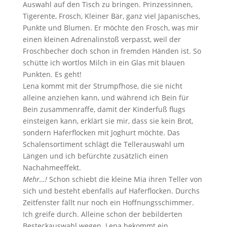
Auswahl auf den Tisch zu bringen. Prinzessinnen,
Tigerente, Frosch, Kleiner Bär, ganz viel Japanisches,
Punkte und Blumen. Er möchte den Frosch, was mir
einen kleinen Adrenalinstoß verpasst, weil der
Froschbecher doch schon in fremden Händen ist. So
schütte ich wortlos Milch in ein Glas mit blauen
Punkten. Es geht!
Lena kommt mit der Strumpfhose, die sie nicht
alleine anziehen kann, und während ich Bein für
Bein zusammenraffe, damit der Kinderfuß flugs
einsteigen kann, erklärt sie mir, dass sie kein Brot,
sondern Haferflocken mit Joghurt möchte. Das
Schalensortiment schlägt die Tellerauswahl um
Längen und ich befürchte zusätzlich einen
Nachahmeeffekt.
Mehr…!
Schon schiebt die kleine Mia ihren Teller von
sich und besteht ebenfalls auf Haferflocken. Durchs
Zeitfenster fällt nur noch ein Hoffnungsschimmer.
Ich greife durch. Alleine schon der bebilderten
Besteckauswahl wegen. Lena bekommt ein