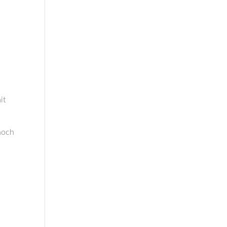
it
noch