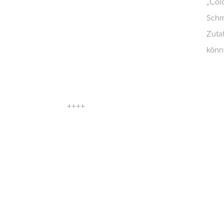
„Col
Schm
Zutat
könn
++++