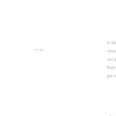
In It
++++
über
das V
Plat
gar n