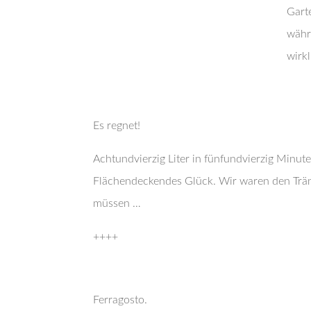
Gart
währe
wirkl
Es regnet!
Achtundvierzig Liter in fünfundvierzig Minu
Flächendeckendes Glück. Wir waren den Tränen
müssen …
++++
Ferragosto.