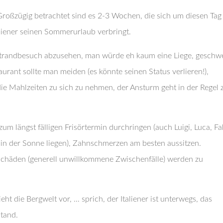
Großzügig betrachtet sind es 2-3 Wochen, die sich um diesen Tag
aliener seinen Sommerurlaub verbringt.
 Strandbesuch abzusehen, man würde eh kaum eine Liege, geschw
rant sollte man meiden (es könnte seinen Status verlieren!),
ie Mahlzeiten zu sich zu nehmen, der Ansturm geht in der Regel 
um längst fälligen Frisörtermin durchringen (auch Luigi, Luca, Fa
in der Sonne liegen), Zahnschmerzen am besten aussitzen.
chäden (generell unwillkommene Zwischenfälle) werden zu
zieht die Bergwelt vor, … sprich, der Italiener ist unterwegs, das
tand.