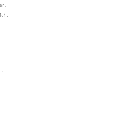
en,
icht
r.